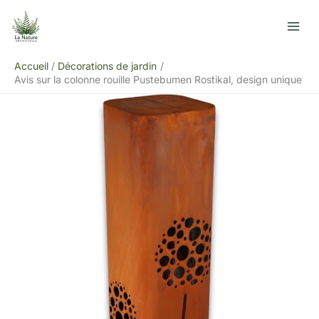
Aller
R
au
e
contenu
c
Accueil
Décorations de jardin
h
Avis sur la colonne rouille Pustebumen Rostikal, design unique
e
r
c
h
e
r