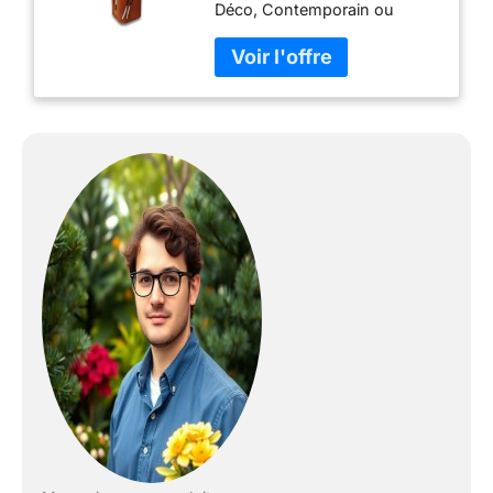
Déco, Contemporain ou
Méditerranéen Matériau
robuste : Sculpture en métal
résistante aux intempéries
pour une utilisation en
extérieur Dimensions :
Profondeur de 10 cm, largeur
de 19,99 cm et hauteur de
100 cm pour un impact visuel
maximal Occasions adaptées
: Parfait pour les pendaisons
de crémaillère, anniversaires
et autres événements
spéciaux en plein air
Spécificités : Design unique
avec des pustebumen pour
un aspect original et
accrocheur