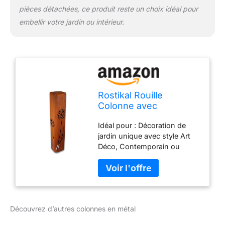
pièces détachées, ce produit reste un choix idéal pour
embellir votre jardin ou intérieur.
Rostikal Rouille
Colonne avec
Pustebumen,
Idéal pour : Décoration de
Metalldesing avec Pfiff
jardin unique avec style Art
De Design Unique
Déco, Contemporain ou
Méditerranéen Matériau
robuste : Sculpture en métal
résistante aux intempéries
pour une utilisation en
extérieur Dimensions :
Découvrez d’autres colonnes en métal
Profondeur de 10 cm, largeur
de 19,99 cm et hauteur de