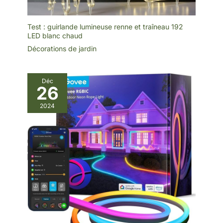
auprès de vos convives !
CARACTÉRISTIQUES
TECHNIQUES :
Test : guirlande lumineuse renne et traîneau 192
Dimensions (H) : 200 cm
LED blanc chaud
// Ø : 40 cm // Matériau :
métal avec revêtement
Décorations de jardin
par poudre // Couleur :
noir // Résistant aux
intempéries
Déc
26
2024