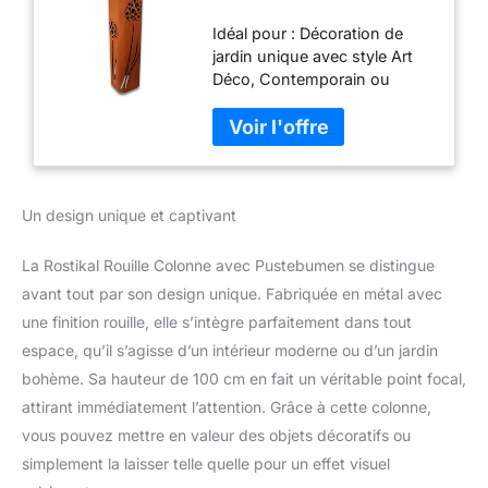
Pustebumen,
Idéal pour : Décoration de
Metalldesing avec Pfiff
jardin unique avec style Art
De Design Unique
Déco, Contemporain ou
Méditerranéen Matériau
robuste : Sculpture en métal
résistante aux intempéries
pour une utilisation en
extérieur Dimensions :
Un design unique et captivant
Profondeur de 10 cm, largeur
de 19,99 cm et hauteur de
100 cm pour un impact visuel
La Rostikal Rouille Colonne avec Pustebumen se distingue
maximal Occasions adaptées
avant tout par son design unique. Fabriquée en métal avec
: Parfait pour les pendaisons
une finition rouille, elle s’intègre parfaitement dans tout
de crémaillère, anniversaires
espace, qu’il s’agisse d’un intérieur moderne ou d’un jardin
et autres événements
spéciaux en plein air
bohème. Sa hauteur de 100 cm en fait un véritable point focal,
Spécificités : Design unique
attirant immédiatement l’attention. Grâce à cette colonne,
avec des pustebumen pour
vous pouvez mettre en valeur des objets décoratifs ou
un aspect original et
simplement la laisser telle quelle pour un effet visuel
accrocheur