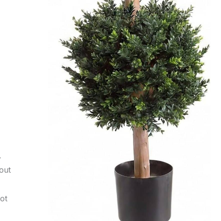
.
out
pot