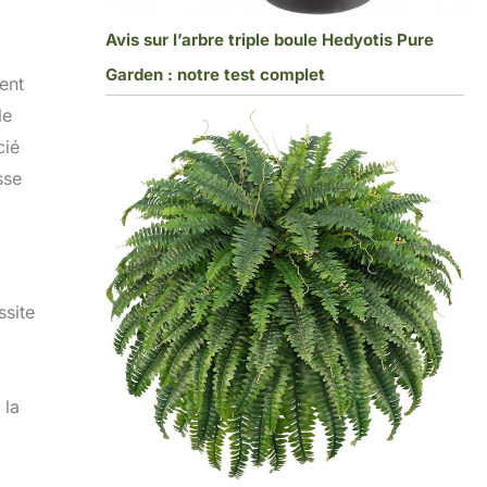
Avis sur l’arbre triple boule Hedyotis Pure
Garden : notre test complet
lent
le
cié
sse
ssite
 la