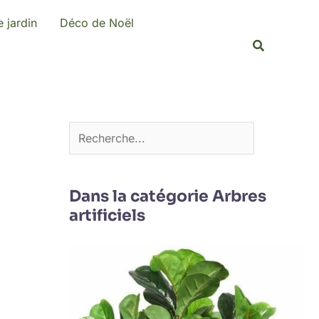
R
 jardin
Déco de Noël
e
Recherche
c
h
e
r
c
h
e
Dans la catégorie Arbres
artificiels
r