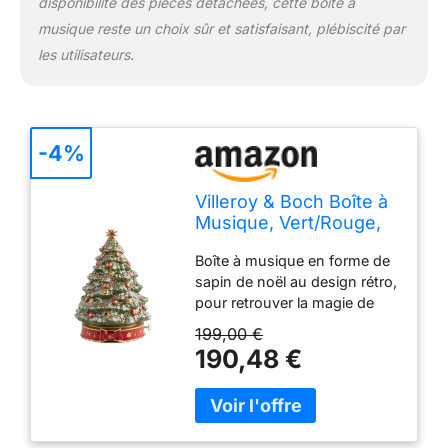
disponibilité des pièces détachées, cette boîte à
musique reste un choix sûr et satisfaisant, plébiscité par
les utilisateurs.
-4%
Villeroy & Boch Boîte à
Musique, Vert/Rouge,
Petit
Boîte à musique en forme de
sapin de noël au design rétro,
pour retrouver la magie de
noël chez soi Joue la mélodie
199,00 €
classique mon beau sapin
190,48 €
pour une ambiance festive,
décorations en filigrane aux
couleurs de noël
Combinaison idéale avec les