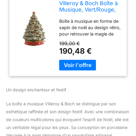
Villeroy & Boch Boîte à
Musique, Vert/Rouge,
Petit
Boîte à musique en forme de
sapin de noël au design rétro,
pour retrouver la magie de
noël chez soi Joue la mélodie
199,00 €
classique mon beau sapin
190,48 €
pour une ambiance festive,
décorations en filigrane aux
couleurs de noël
Combinaison idéale avec les
collections toy's delight royal
classic et toy's fantasy,
Un design enchanteur et festif
convient aussi comme
cadeau grce à l'emballage
La boîte à musique Villeroy & Boch se distingue par son
spécial de noël Fabrication
haute qualité en porcelaine
esthétique raffinée et son design festif. Avec une combinaison
particulièrement robuste,
de couleurs multicolores qui évoquent l’esprit de Noël, elle est
idéal pour une utilisation
un véritable régal pour les yeux. Sa conception en porcelaine
quotidienne, conseil
décorée à la main témoigne d’un savoir-faire artisanal
d'entretien : Nettoyer avec un