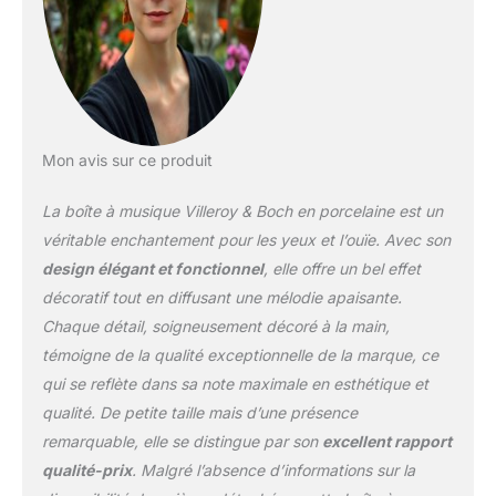
chiffon humide Contenu : 1x
villeroy et boch toy's delight
sapin de noël mit boîte à
musique (33 cm), matière :
Porcelaine, couleur : Vert
Mon avis sur ce produit
La boîte à musique Villeroy & Boch en porcelaine est un
véritable enchantement pour les yeux et l’ouïe. Avec son
design élégant et fonctionnel
, elle offre un bel effet
décoratif tout en diffusant une mélodie apaisante.
Chaque détail, soigneusement décoré à la main,
témoigne de la qualité exceptionnelle de la marque, ce
qui se reflète dans sa note maximale en esthétique et
qualité. De petite taille mais d’une présence
remarquable, elle se distingue par son
excellent rapport
qualité-prix
. Malgré l’absence d’informations sur la