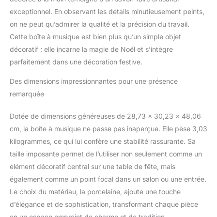
chiffon humide Contenu : 1x
exceptionnel. En observant les détails minutieusement peints,
villeroy et boch toy's delight
on ne peut qu’admirer la qualité et la précision du travail.
sapin de noël mit boîte à
Cette boîte à musique est bien plus qu’un simple objet
musique (33 cm), matière :
décoratif ; elle incarne la magie de Noël et s’intègre
Porcelaine, couleur : Vert
parfaitement dans une décoration festive.
Des dimensions impressionnantes pour une présence
remarquée
Dotée de dimensions généreuses de 28,73 x 30,23 x 48,06
cm, la boîte à musique ne passe pas inaperçue. Elle pèse 3,03
kilogrammes, ce qui lui confère une stabilité rassurante. Sa
taille imposante permet de l’utiliser non seulement comme un
élément décoratif central sur une table de fête, mais
également comme un point focal dans un salon ou une entrée.
Le choix du matériau, la porcelaine, ajoute une touche
d’élégance et de sophistication, transformant chaque pièce
en un espace empreint de charme et de tradition.