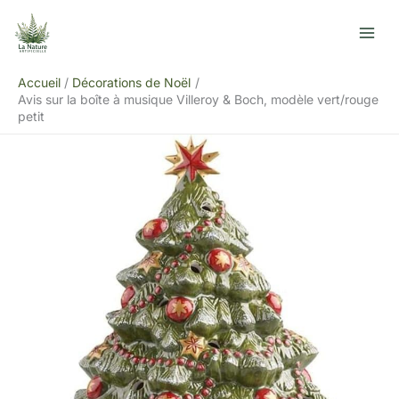
Aller
R
au
e
contenu
c
Accueil
Décorations de Noël
h
Avis sur la boîte à musique Villeroy & Boch, modèle vert/rouge
e
petit
r
c
h
e
r