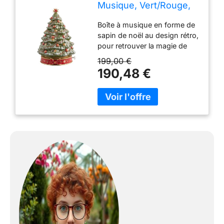
Musique, Vert/Rouge,
Petit
Boîte à musique en forme de
sapin de noël au design rétro,
pour retrouver la magie de
noël chez soi Joue la mélodie
199,00 €
classique mon beau sapin
190,48 €
pour une ambiance festive,
décorations en filigrane aux
couleurs de noël
Combinaison idéale avec les
collections toy's delight royal
classic et toy's fantasy,
convient aussi comme
cadeau grce à l'emballage
spécial de noël Fabrication
haute qualité en porcelaine
particulièrement robuste,
idéal pour une utilisation
quotidienne, conseil
d'entretien : Nettoyer avec un