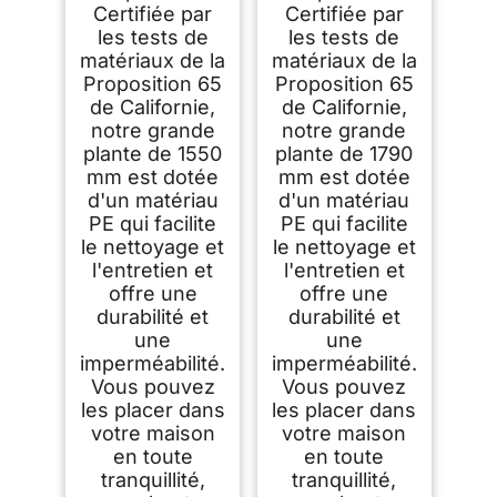
Décoration de Style
170x145 mm
Certifiée par
Certifiée par
Fausse Plante pour
Décoration de Style
les tests de
les tests de
Maison Bureau Hôtel
Fausse Plante pour
Centres
Maison Bureau Hôtel
matériaux de la
matériaux de la
Commerciaux
Centres
Proposition 65
Proposition 65
Intérieur Extérieur
Commerciaux
Intérieur Extérieur
de Californie,
de Californie,
notre grande
notre grande
plante de 1550
plante de 1790
mm est dotée
mm est dotée
d'un matériau
d'un matériau
PE qui facilite
PE qui facilite
le nettoyage et
le nettoyage et
l'entretien et
l'entretien et
offre une
offre une
durabilité et
durabilité et
une
une
imperméabilité.
imperméabilité.
Vous pouvez
Vous pouvez
les placer dans
les placer dans
votre maison
votre maison
en toute
en toute
tranquillité,
tranquillité,