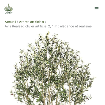
Aller
R
au
e
contenu
c
Accueil
Arbres artificiels
h
Avis Realead olivier artificiel 2, 1 m : élégance et réalisme
e
r
c
h
e
r