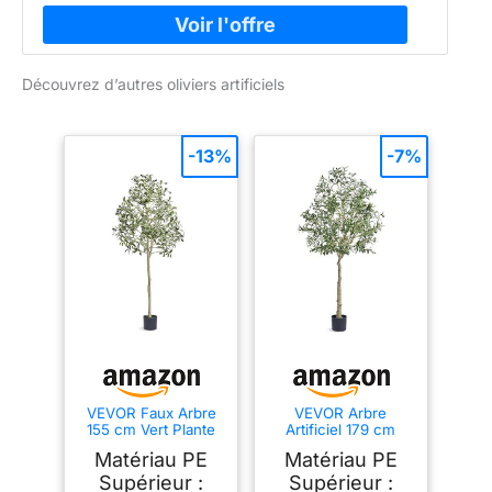
Découvrez d’autres oliviers artificiels
-13%
-7%
VEVOR Faux Arbre
VEVOR Arbre
155 cm Vert Plante
Artificiel 179 cm
Artificielle PE Haut
Plante Artificielle PE
Matériau PE
Matériau PE
Olivier avec Pot
Haut Olivier Faux
150x125 mm
Arbre Vert avec Pot
Supérieur :
Supérieur :