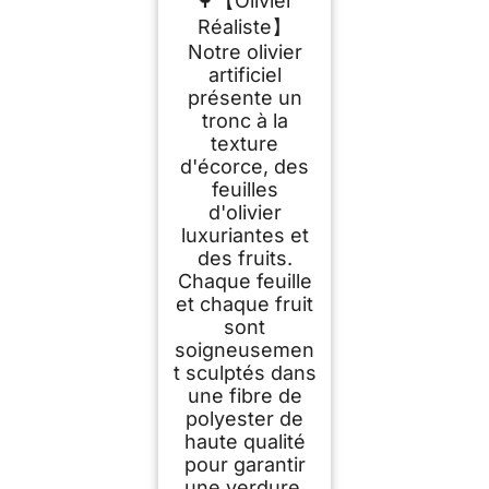
🌳【Olivier
Interieur Exterieur
Réaliste】
Notre olivier
artificiel
présente un
tronc à la
texture
d'écorce, des
feuilles
d'olivier
luxuriantes et
des fruits.
Chaque feuille
et chaque fruit
sont
soigneusemen
t sculptés dans
une fibre de
polyester de
haute qualité
pour garantir
une verdure,