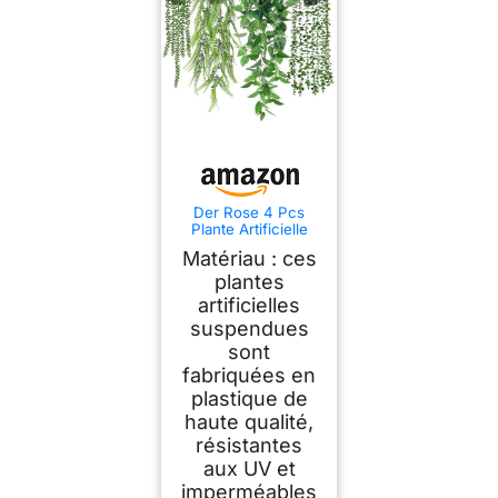
Der Rose 4 Pcs
Plante Artificielle
Tombante,Plantes
Matériau : ces
Artificielles Interieur
et Exterieur,Fausse
plantes
Plante Convient
artificielles
pour Décorer le
suspendues
Bureau,Salon,Cuisin
e,Jardin
sont
fabriquées en
plastique de
haute qualité,
résistantes
aux UV et
imperméables