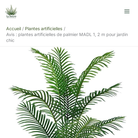
Aller
R
au
e
contenu
c
Accueil
Plantes artificielles
h
Avis : plantes artificielles de palmier MADL 1, 2 m pour jardin
e
chic
r
c
h
e
r