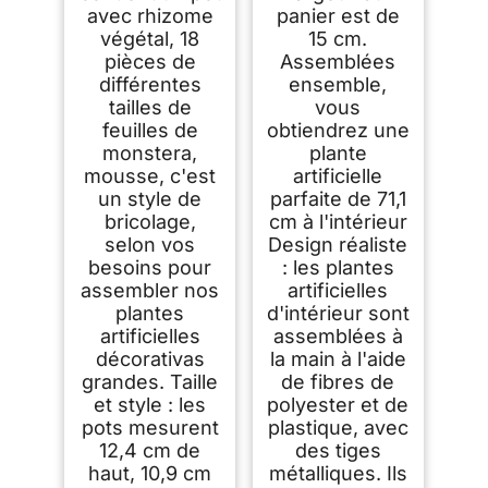
avec rhizome
panier est de
Bureau et Jardin（1
Pot）
végétal, 18
15 cm.
pièces de
Assemblées
différentes
ensemble,
tailles de
vous
feuilles de
obtiendrez une
monstera,
plante
mousse, c'est
artificielle
un style de
parfaite de 71,1
bricolage,
cm à l'intérieur
selon vos
Design réaliste
besoins pour
: les plantes
assembler nos
artificielles
plantes
d'intérieur sont
artificielles
assemblées à
décorativas
la main à l'aide
grandes. Taille
de fibres de
et style : les
polyester et de
pots mesurent
plastique, avec
12,4 cm de
des tiges
haut, 10,9 cm
métalliques. Ils