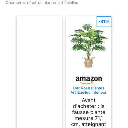
Découvrez d’autres plantes artificielles
-31%
Der Rose Plantes
Artificielles Interieur
Palmier en Pot,71cm
Avant
Fausse Plante Idéal
pour la Décoration
d'acheter : la
de Salon, Chambre,
fausse plante
Bureau et Jardin（1
mesure 71,1
Pot）
cm, atteignant