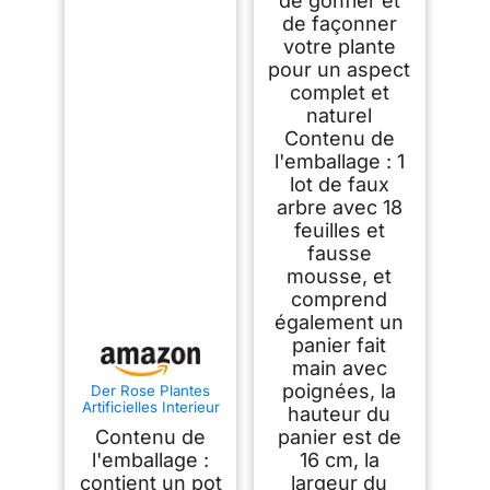
de gonfler et
de façonner
votre plante
pour un aspect
complet et
naturel
Contenu de
l'emballage : 1
lot de faux
arbre avec 18
feuilles et
fausse
mousse, et
comprend
également un
panier fait
main avec
poignées, la
Der Rose Plantes
Artificielles Interieur
hauteur du
Monstera en
Contenu de
panier est de
Pot,71cm Fausse
Plante Idéal pour la
l'emballage :
16 cm, la
Décoration de
contient un pot
largeur du
Salon, Chambre,