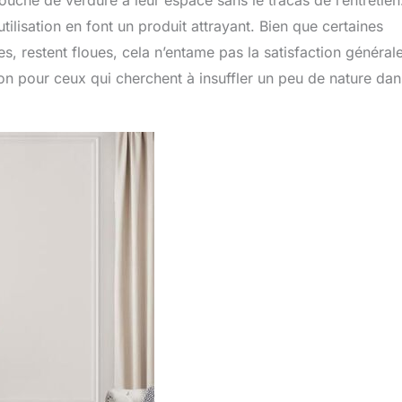
ouche de verdure à leur espace sans le tracas de l’entretien
’utilisation en font un produit attrayant. Bien que certaines
s, restent floues, cela n’entame pas la satisfaction général
ion pour ceux qui cherchent à insuffler un peu de nature dan