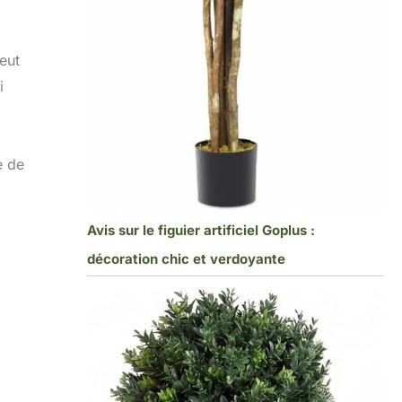
eut
i
e de
Avis sur le figuier artificiel Goplus :
décoration chic et verdoyante