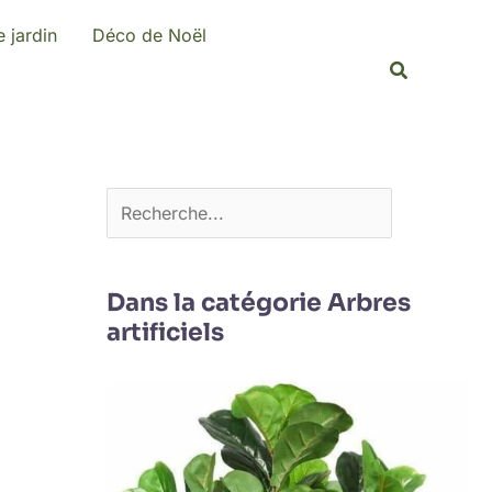
R
 jardin
Déco de Noël
e
Recherche
c
h
e
r
c
h
e
Dans la catégorie Arbres
artificiels
r