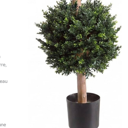
à
rre,
reau
une