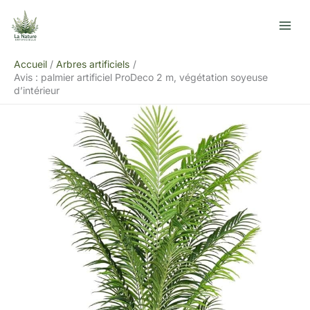
Aller
R
au
e
contenu
c
Accueil
Arbres artificiels
h
Avis : palmier artificiel ProDeco 2 m, végétation soyeuse
e
d’intérieur
r
c
h
e
r