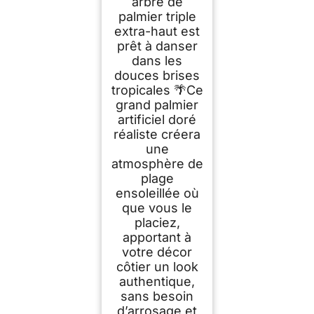
arbre de
palmier triple
extra-haut est
prêt à danser
dans les
douces brises
tropicales 🌴Ce
grand palmier
artificiel doré
réaliste créera
une
atmosphère de
plage
ensoleillée où
que vous le
placiez,
apportant à
votre décor
côtier un look
authentique,
sans besoin
d’arrosage et