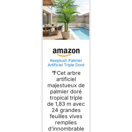
Keeplush Palmier
Artificiel Triple Doré
180cm Haute,
🌴Cet arbre
Palmier Artificiel
Exterieur, Arbre
artificiel
Artificiel Exterieur ou
majestueux de
Intérieur pour
palmier doré
Maison Chambre
Bureau Salon Balcon
tropical triple
Jardin Décoration
de 1,83 m avec
(1Pack)
24 grandes
feuilles vives
remplies
d’innombrable