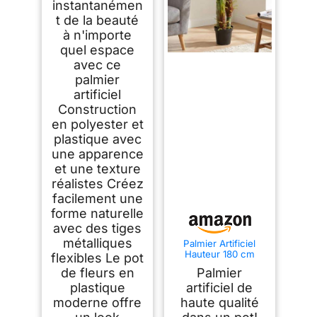
cm, vert
instantanémen
t de la beauté
à n'importe
quel espace
avec ce
palmier
artificiel
Construction
en polyester et
plastique avec
une apparence
et une texture
réalistes Créez
facilement une
forme naturelle
avec des tiges
métalliques
Palmier Artificiel
Hauteur 180 cm
flexibles Le pot
Deluxe KP103
de fleurs en
Palmier
décoration Arbre
Plante Artificielle
plastique
artificiel de
moderne offre
haute qualité