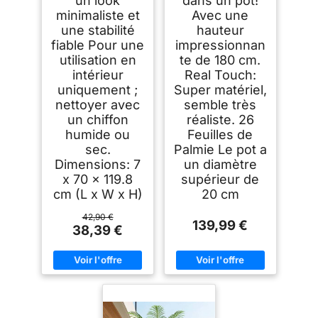
un look
dans un pot!
minimaliste et
Avec une
une stabilité
hauteur
fiable Pour une
impressionnan
utilisation en
te de 180 cm.
intérieur
Real Touch:
uniquement ;
Super matériel,
nettoyer avec
semble très
un chiffon
réaliste. 26
humide ou
Feuilles de
sec.
Palmie Le pot a
Dimensions: 7
un diamètre
x 70 x 119.8
supérieur de
cm (L x W x H)
20 cm
42,90 €
139,99 €
38,39 €