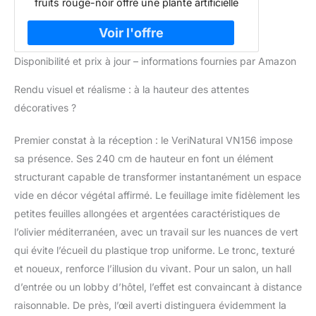
fruits rouge-noir offre une plante artificielle
Extérieur, VN156
intérieure d’un réalisme saisissant. Cette
fausse plante luxuriante transforme chaque
espace vide de votre maison, salon, bureau
Disponibilité et prix à jour – informations fournies par Amazon
ou jardin en un coin de nature Stabilité
Renforcée et Sécurité Optimale: Grâce à son
Rendu visuel et réalisme : à la hauteur des attentes
pot conique robuste, galets et à sa base
renforcée, cet arbre artificiel intérieur assure
décoratives ?
une excellente stabilité, même en présence
d’enfants ou d’animaux. Parfait pour votre
Premier constat à la réception : le VeriNatural VN156 impose
plante verte intérieure, balcon, cour ou pot
sa présence. Ses 240 cm de hauteur en font un élément
plante intérieur Protection UV et Résistance
structurant capable de transformer instantanément un espace
Durable: Cette plante artificielle extérieure est
dotée d’une protection UV qui préserve ses
vide en décor végétal affirmé. Le feuillage imite fidèlement les
couleurs sous le soleil, garantissant une
petites feuilles allongées et argentées caractéristiques de
décoration éclatante aussi bien en intérieur
l’olivier méditerranéen, avec un travail sur les nuances de vert
qu’en extérieur pour embellir vos arbres
qui évite l’écueil du plastique trop uniforme. Le tronc, texturé
artificiels en toute saison Branches Flexibles
et noueux, renforce l’illusion du vivant. Pour un salon, un hall
pour Décoration Personnalisée: Ses
branches réglables vous permettent de créer
d’entrée ou un lobby d’hôtel, l’effet est convaincant à distance
librement la forme parfaite de cette grande
raisonnable. De près, l’œil averti distinguera évidemment la
plante artificielle intérieure, s’intégrant