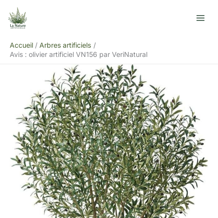
Aller
R
au
e
contenu
c
Accueil
Arbres artificiels
h
Avis : olivier artificiel VN156 par VeriNatural
e
r
c
h
e
r