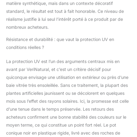
matière synthétique, mais dans un contexte décoratif
harmonieusement dans votre maison,
standard, le résultat est tout à fait honorable. Ce niveau de
bureau, salle à manger ou espace
commercial et offrant une décoration
réalisme justifie à lui seul l’intérêt porté à ce produit par de
élégante Entretien Minimal: Sans besoin
nombreux acheteurs.
d’arrosage ni de taille. Un simple
dépoussiérage occasionnel suffit pour
Résistance et durabilité : que vaut la protection UV en
conserver la beauté de cette fausse plante
conditions réelles ?
intérieureUltra-Réali
La protection UV est l’un des arguments centraux mis en
avant par VeriNatural, et c’est un critère décisif pour
quiconque envisage une utilisation en extérieur ou près d’une
baie vitrée très ensoleillée. Sans ce traitement, la plupart des
plantes artificielles jaunissent ou se décolorent en quelques
mois sous l’effet des rayons solaires. Ici, la promesse est celle
d’une tenue dans le temps préservée. Les retours des
acheteurs confirment une bonne stabilité des couleurs sur le
moyen terme, ce qui constitue un point fort réel. Le pot
conique noir en plastique rigide, livré avec des roches de