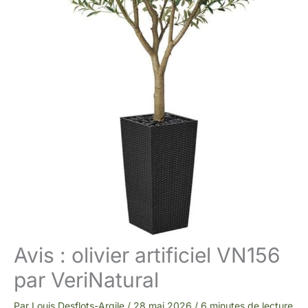
Avis : olivier artificiel VN156
par VeriNatural
Par
Louis Desflots-Argile
/
28 mai 2026
/
6 minutes de lecture