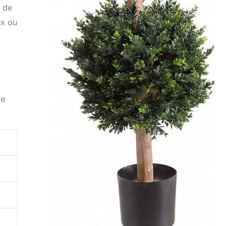
s de
ux ou
ge