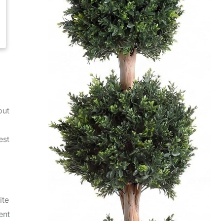
out
est
ite
ent