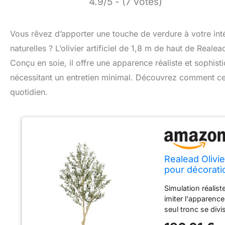
4.9/5 - (7 votes)
Vous rêvez d’apporter une touche de verdure à votre intér
naturelles ? L’olivier artificiel de 1,8 m de haut de Real
Conçu en soie, il offre une apparence réaliste et sophis
nécessitant un entretien minimal. Découvrez comment ce pr
quotidien.
Realead Olivier
pour décorati
Simulation réalist
imiter l'apparence
seul tronc se divi
sont fabriqués en 