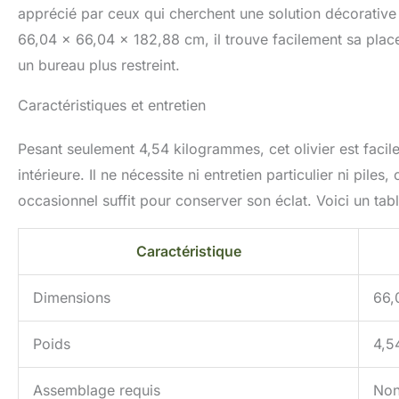
sont faciles à inst
apprécié par ceux qui cherchent une solution décorative
d'insérer les bra
66,04 x 66,04 x 182,88 cm, il trouve facilement sa plac
d'arbre principal
de sorte que chaq
un bureau plus restreint.
haut et 15,2 cm 
pot décoratif, ce q
Caractéristiques et entretien
décoration : cet o
pour la décoration
Pesant seulement 4,54 kilogrammes, cet olivier est facil
salons, chambres,
parfait pour les en
intérieure. Il ne nécessite ni entretien particulier ni pil
les cafés. C'est 
occasionnel suffit pour conserver son éclat. Voici un tabl
pendaison de créma
trouvé cette anné
Caractéristique
Dimensions
66,
Poids
4,5
Assemblage requis
No