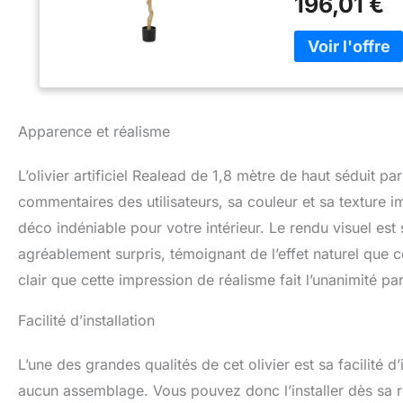
196,01 €
texturées et les c
intemporelle et vo
gratuit : ce faux o
vous évitera de to
réalistes, persist
jours ou de prêter
humide quand il d
Apparence et réalisme
à votre chambre s
réaliste aux coule
L’olivier artificiel Realead de 1,8 mètre de haut séduit 
de longues branche
sont équipées de f
commentaires des utilisateurs, sa couleur et sa texture imi
que vous aimez. Ce
déco indéniable pour votre intérieur. Le rendu visuel es
couleur et leur f
agréablement surpris, témoignant de l’effet naturel que 
l'esthétique. Crée
cet arbre artifici
clair que cette impression de réalisme fait l’unanimité pa
réel, imperméable
versé à l'intérieu
Facilité d’installation
renversent. Nous 
pour rendre le fau
L’une des grandes qualités de cet olivier est sa facilité d’
certifiés TÜV, s
environnement scel
aucun assemblage. Vous pouvez donc l’installer dès sa r