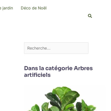
R
 jardin
Déco de Noël
e
Recherche
c
h
e
r
c
h
e
Dans la catégorie Arbres
artificiels
r