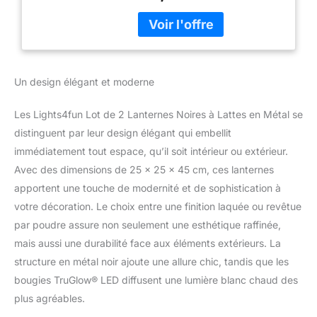
hauteur et 25cm en diamètre
et 29cm en hauteur et 18cm
en diamètre 2 bougies LED
blanc chaud de notre gamme
TruGlow sont incluses, elles
Un design élégant et moderne
s’illumineront avec 2 piles
LR14/C par bougie qui ne
Les Lights4fun Lot de 2 Lanternes Noires à Lattes en Métal se
sont pas fournies Les
bougies LED à piles peuvent
distinguent par leur design élégant qui embellit
rester illuminées sans
immédiatement tout espace, qu’il soit intérieur ou extérieur.
interruption ou avec la
Avec des dimensions de 25 x 25 x 45 cm, ces lanternes
fonction de minuterie elles
apportent une touche de modernité et de sophistication à
s’allumeront tous les soirs
pendant 6h
votre décoration. Le choix entre une finition laquée ou revêtue
automatiquement Les
par poudre assure non seulement une esthétique raffinée,
bougies LED à piles sont
mais aussi une durabilité face aux éléments extérieurs. La
fabriquées en plastique et
structure en métal noir ajoute une allure chic, tandis que les
mesurent 15cm en hauteur et
7,5cm en diamètre Notre lot
bougies TruGlow® LED diffusent une lumière blanc chaud des
de 2 lanternes noires à lattes
plus agréables.
pour déco de jardin avec