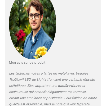
bougies LED à piles peuvent
rester illuminées sans
interruption ou avec la
fonction de minuterie elles
s’allumeront tous les soirs
pendant 6h
automatiquement Les
bougies LED à piles sont
fabriquées en plastique et
mesurent 15cm en hauteur et
7,5cm en diamètre Notre lot
de 2 lanternes noires à lattes
Mon avis sur ce produit
pour déco de jardin avec
bougies LED TruGlow sont
conformes aux normes CE et
Les lanternes noires à lattes en métal avec bougies
IP44 pour une utilisation
TruGlow® LED de Lights4fun sont une véritable réussite
extérieur
esthétique. Elles apportent une
lumière douce
et
chaleureuse qui embellit élégamment ma terrasse,
créant une ambiance sophistiquée. Leur finition de haute
qualité est indéniable, mais je note que leur légèreté