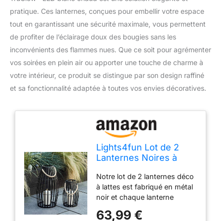
pratique. Ces lanternes, conçues pour embellir votre espace
tout en garantissant une sécurité maximale, vous permettent
de profiter de l’éclairage doux des bougies sans les
inconvénients des flammes nues. Que ce soit pour agrémenter
vos soirées en plein air ou apporter une touche de charme à
votre intérieur, ce produit se distingue par son design raffiné
et sa fonctionnalité adaptée à toutes vos envies décoratives.
Lights4fun Lot de 2
Lanternes Noires à
Lattes en Métal avec
Notre lot de 2 lanternes déco
Bougies TruGlow® LED
à lattes est fabriqué en métal
Blanc Chaud Déco
noir et chaque lanterne
Jardin pour Intérieur et
d’extérieur mesure
Extérieur
63,99 €
respectivement 45cm en