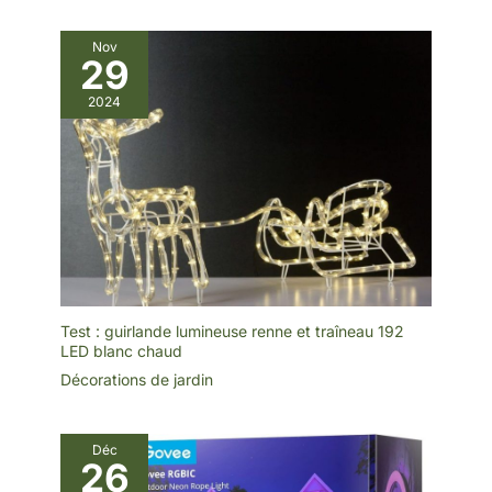
chaque bougie 2 piles
LR14/C qui ne sont pas
incluses Les bougie
Nov
réaliste à LED blanc
29
chaud peuvent rester
illuminée sans
2024
interruption ou avec leur
fonction de minuterie
elles s’allumeront
automatiquement tous les
jours pendant 6h Notre
grande lanterne noire
décorative avec lot de 3
bougies LED blanc chaud
est conforme aux normes
CE et IP44 pour une
utilisation en extérieur
Test : guirlande lumineuse renne et traîneau 192
LED blanc chaud
Décorations de jardin
Déc
26