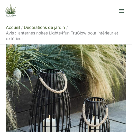
Aller
R
au
e
contenu
c
Accueil
Décorations de jardin
h
Avis : lanternes noires Lights4fun TruGlow pour intérieur et
e
extérieur
r
c
h
e
r