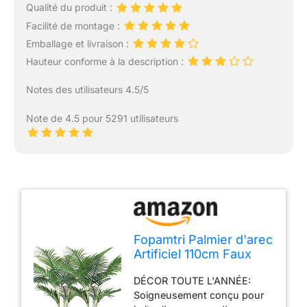
Qualité du produit :
Facilité de montage :
Emballage et livraison :
Hauteur conforme à la description :
Notes des utilisateurs 4.5/5
Note de 4.5 pour 5291 utilisateurs
Fopamtri Palmier d'arec
Artificiel 110cm Faux
Palmier avec 10 Troncs,
DÉCOR TOUTE L'ANNÉE:
décoration intérieure et
Soigneusement conçu pour
extérieure Moderne,