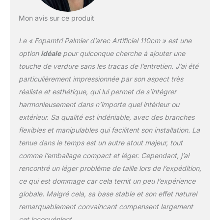
craindre que le tronc ne se
Mon avis sur ce produit
brise MATÉRIAU DE QUALITÉ
SUPÉRIEURE：Cet arbre
artificiel est fabriqué dans un
Le « Fopamtri Palmier d’arec Artificiel 110cm » est une
matériau en polyester durable
option
idéale
pour quiconque cherche à ajouter une
et de qualité supérieure, la
touche de verdure sans les tracas de l’entretien. J’ai été
base est en ciment solide qui,
particulièrement impressionnée par son aspect très
pour empêcher les enfants,
les animaux de compagnie de
réaliste et esthétique, qui lui permet de s’intégrer
le renverser 110 cm de haut
harmonieusement dans n’importe quel intérieur ou
avec pot noir (15 cm de
extérieur. Sa qualité est indéniable, avec des branches
diamètre * 13 cm de hauteur),
flexibles et manipulables qui facilitent son installation. La
10 troncs réalistes amovibles,
faciles à assembler et légers,
tenue dans le temps est un autre atout majeur, tout
il peut être placé et transporté
comme l’emballage compact et léger. Cependant, j’ai
facilement partout où vous le
rencontré un léger problème de taille lors de l’expédition,
désirez
ce qui est dommage car cela ternit un peu l’expérience
globale. Malgré cela, sa base stable et son effet naturel
remarquablement convaincant compensent largement
cet inconvénient.