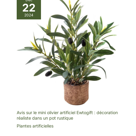
globales du produit : 122
22
cm (P) x 122 cm (L) x 183
cm (H) ; Dimensions du
2024
pot en noir : 18 cm (P) x
18 cm (L) x 15 cm (H) ;
Les mesures sont
calculées à partir de
chaque dimension la plus
éloignée (cela dépend de
la façon dont vous pliez
les branches de palmier),
le pot noir est fabriqué en
ciment solide et lourd
pour empêcher les
enfants et les animaux de
le renverser, ces trois
troncs épais sont
suffisamment solides
pour y accrocher des
guirlandes lumineuses
LED ou des pendentifs
décoratifs, créant
facilement une
atmosphère plus
Avis sur le mini olivier artificiel Ewtogift : décoration
accueillante en soirée
Pour obtenir le meilleur
réaliste dans un pot rustique
rendu, assurez-vous
Plantes artificielles
d’acheter un bon palmier
artificiel de qualité qui
vaut votre argent. De