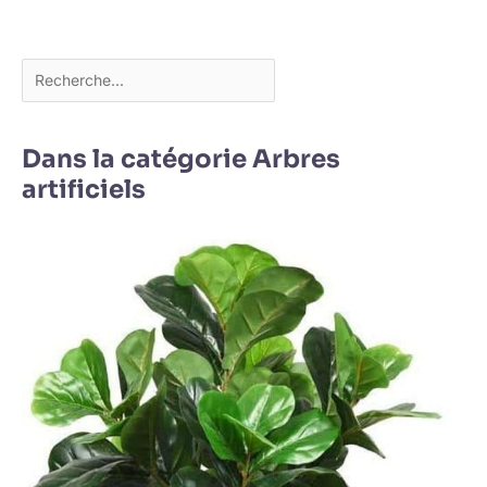
nombreuses options
différentes sont réalistes
et assez robustes pour
durer des années.
Trouvez la meilleure
plante artificielle qui
convient à votre style et
placez-la dans votre
maison
Dans la catégorie Arbres
artificiels