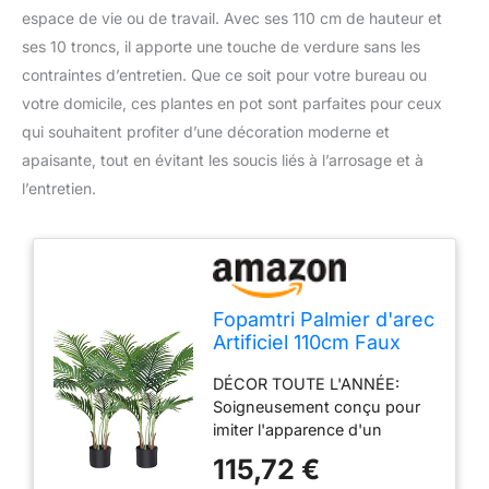
espace de vie ou de travail. Avec ses 110 cm de hauteur et
ses 10 troncs, il apporte une touche de verdure sans les
contraintes d’entretien. Que ce soit pour votre bureau ou
votre domicile, ces plantes en pot sont parfaites pour ceux
qui souhaitent profiter d’une décoration moderne et
apaisante, tout en évitant les soucis liés à l’arrosage et à
l’entretien.
Fopamtri Palmier d'arec
Artificiel 110cm Faux
Palmier avec 10 Troncs,
DÉCOR TOUTE L'ANNÉE:
décoration intérieure et
Soigneusement conçu pour
extérieure Moderne,
imiter l'apparence d'un
Plantes en Pot pour
palmier d'arec de la vie réelle,
Bureau à Domicile (2
115,72 €
le plus proche possible de la
pcs)