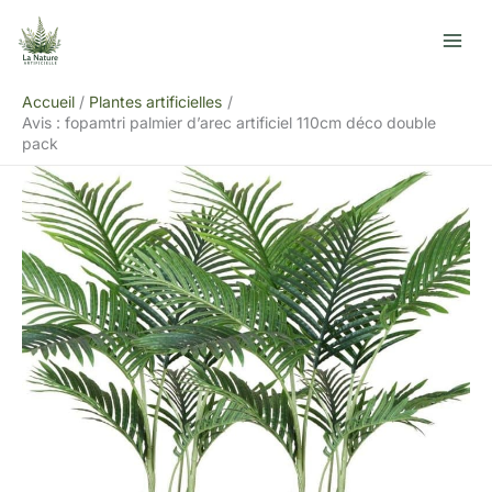
Aller
R
au
e
contenu
c
Accueil
Plantes artificielles
h
Avis : fopamtri palmier d’arec artificiel 110cm déco double
e
pack
r
c
h
e
r