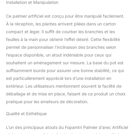
SUPÉRIEURE：Cet arbre
Installation et Manipulation
artificiel est fabriqué dans un
matériau en polyester durable
Ce palmier artificiel est conçu pour être manipulé facilement.
et de qualité supérieure, la
À la réception, les plantes arrivent pliées dans un carton
base est en ciment solide qui,
compact et léger. Il suffit de courber les branches et les
pour empêcher les enfants,
les animaux de compagnie de
feuilles à la main pour obtenir l’effet désiré. Cette flexibilité
le renverser 110 cm de haut
permet de personnaliser l’inclinaison des branches selon
avec pot noir (15 cm de
l’espace disponible, un atout indéniable pour ceux qui
diamètre * 13 cm de hauteur),
souhaitent un aménagement sur mesure. La base du pot est
10 troncs réalistes amovibles,
faciles à assembler et légers,
suffisamment lourde pour assurer une bonne stabilité, ce qui
il peut être placé et transporté
est particulièrement apprécié lors d’une installation en
facilement partout où vous le
extérieur. Les utilisateurs mentionnent souvent la facilité de
désirez
déballage et de mise en place, faisant de ce produit un choix
pratique pour les amateurs de décoration.
Qualité et Esthétique
L’un des principaux atouts du Fopamtri Palmier d’arec Artificiel