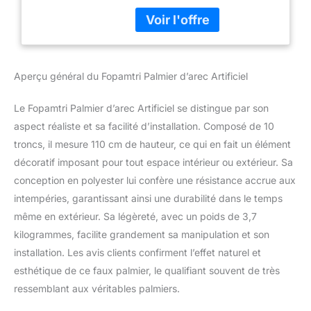
réalité, parfait pour n'importe
quel décor de pièce ou de
bureau, ce palmier vous fera
sentir la présence de la
nature ENTRETIEN GRATUIT :
Aperçu général du Fopamtri Palmier d’arec Artificiel
Vous oubliez toujours
d'arroser votre jolie plante ?
Le Fopamtri Palmier d’arec Artificiel se distingue par son
Fatigué des plantes mortes ?
Essayez ceci ! Impossible de
aspect réaliste et sa facilité d’installation. Composé de 10
tuer le palmier jaune artificiel.
troncs, il mesure 110 cm de hauteur, ce qui en fait un élément
Pas besoin de l'arroser
décoratif imposant pour tout espace intérieur ou extérieur. Sa
quotidiennement ou d'offrir
conception en polyester lui confère une résistance accrue aux
une attention particulière
ROBUSTE ET AJUSTABLE：
intempéries, garantissant ainsi une durabilité dans le temps
Notre Dypsis lutescens
même en extérieur. Sa légèreté, avec un poids de 3,7
équipé de fils métalliques
kilogrammes, facilite grandement sa manipulation et son
intérieurs robustes, vous
installation. Les avis clients confirment l’effet naturel et
pouvez ajuster le tronc à la
forme que vous aimez, sans
esthétique de ce faux palmier, le qualifiant souvent de très
craindre que le tronc ne se
ressemblant aux véritables palmiers.
brise MATÉRIAU DE QUALITÉ