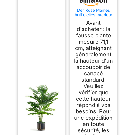
Der Rose Plantes
Artificielles Interieur
Palmier en Pot,71cm
Avant
Fausse Plante Idéal
pour la Décoration
d'acheter : la
de Salon, Chambre,
fausse plante
Bureau et Jardin（1
mesure 71,1
Pot）
cm, atteignant
généralement
la hauteur d'un
accoudoir de
canapé
standard.
Veuillez
vérifier que
cette hauteur
répond à vos
besoins. Pour
une expédition
en toute
sécurité, les