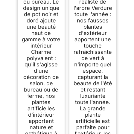
ou bureau. Le
réaliste de
design unique
l'arbre Verdure
de pot noir et
toute l'année :
doré ajoute
nos fausses
une beauté
plantes
haut de
d'extérieur
gamme à votre
apportent une
intérieur
touche
Charme
rafraîchissante
polyvalent :
de vert à
qu'il s'agisse
n'importe quel
d'une
espace,
décoration de
capturant la
salon, de
beauté de l'été
bureau ou de
et restant
ferme, nos
luxuriante
plantes
toute l'année.
artificielles
La grande
d'intérieur
plante
apportent
artificielle est
nature et
parfaite pour
esthétique à
l'extérieur, les