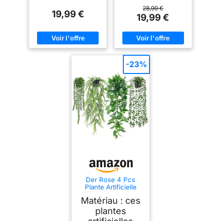
28,99 €
19,99 €
19,99 €
-23%
Der Rose 4 Pcs
Plante Artificielle
Tombante,Plantes
Matériau : ces
Artificielles Interieur
et Exterieur,Fausse
plantes
Plante Convient