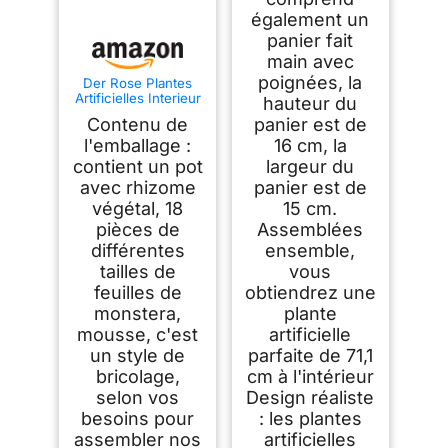
également un
panier fait
main avec
poignées, la
Der Rose Plantes
Artificielles Interieur
hauteur du
Monstera en
Contenu de
panier est de
Pot,71cm Fausse
Plante Idéal pour la
l'emballage :
16 cm, la
Décoration de
contient un pot
largeur du
Salon, Chambre,
avec rhizome
panier est de
Bureau et Jardin（1
Pot）
végétal, 18
15 cm.
pièces de
Assemblées
différentes
ensemble,
tailles de
vous
feuilles de
obtiendrez une
monstera,
plante
mousse, c'est
artificielle
un style de
parfaite de 71,1
bricolage,
cm à l'intérieur
selon vos
Design réaliste
besoins pour
: les plantes
assembler nos
artificielles