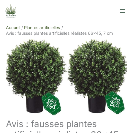
Aller
R
au
e
contenu
c
Accueil
Plantes artificielles
h
Avis : fausses plantes artificielles réalistes 66×45, 7 cm
e
r
c
h
e
r
Avis : fausses plantes