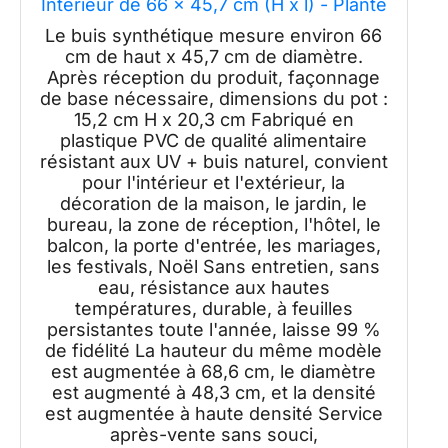
Interieur de 66 x 45,7 cm (H x l) - Plante
Artificielle Pré-Pot pour Décoration de
Le buis synthétique mesure environ 66
Maison, Bureau, Tronc en Bois Naturel,
cm de haut x 45,7 cm de diamètre.
Feuilles Vertes Réalistes Résistantes
Après réception du produit, façonnage
de base nécessaire, dimensions du pot :
15,2 cm H x 20,3 cm Fabriqué en
plastique PVC de qualité alimentaire
résistant aux UV + buis naturel, convient
pour l'intérieur et l'extérieur, la
décoration de la maison, le jardin, le
bureau, la zone de réception, l'hôtel, le
balcon, la porte d'entrée, les mariages,
les festivals, Noël Sans entretien, sans
eau, résistance aux hautes
températures, durable, à feuilles
persistantes toute l'année, laisse 99 %
de fidélité La hauteur du même modèle
est augmentée à 68,6 cm, le diamètre
est augmenté à 48,3 cm, et la densité
est augmentée à haute densité Service
après-vente sans souci,