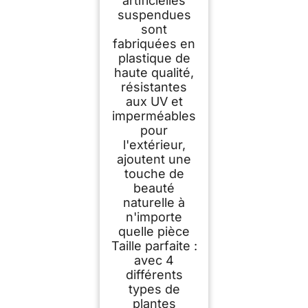
artificielles
pour Décorer le
suspendues
Bureau,Salon,Cuisin
e,Jardin
sont
fabriquées en
plastique de
haute qualité,
résistantes
aux UV et
imperméables
pour
l'extérieur,
ajoutent une
touche de
beauté
naturelle à
n'importe
quelle pièce
Taille parfaite :
avec 4
différents
types de
plantes