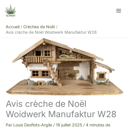
Aller
R
au
e
contenu
c
Accueil
Crèches de Noël
h
Avis crèche de Noël Woidwerk Manufaktur W28
e
r
c
h
e
r
Avis crèche de Noël
Woidwerk Manufaktur W28
Par
Louis Desflots-Argile
/
19 juillet 2025
/
4 minutes de