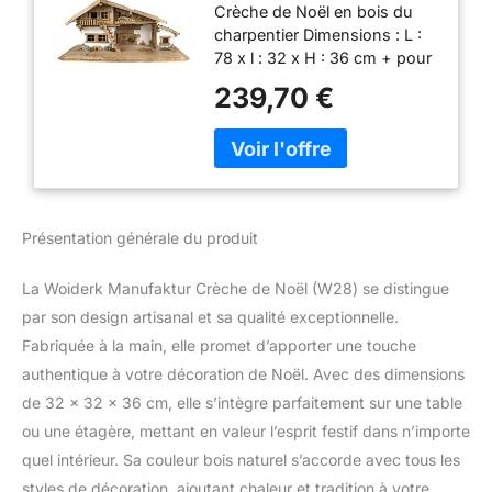
Crèche de Noël en bois du
Crèche de Noël -
charpentier Dimensions : L :
Crèche de table
78 x l : 32 x H : 36 cm + pour
figurines jusqu'à 12,5 cm
239,70 €
Avec de nombreux petits
détails, ces crèches attirent
tous les regards. De
magnifiques toits,
mangeoires, fenêtres et
échelles en bois ne attirent
Présentation générale du produit
que quelques-uns. Les
crèches peuvent bien sûr être
La Woiderk Manufaktur Crèche de Noël (W28) se distingue
décorées avec du foin, des
pierres, de la mousse, etc.
par son design artisanal et sa qualité exceptionnelle.
selon vos souhaits. Étant
Fabriquée à la main, elle promet d’apporter une touche
donné que les maisons sont
authentique à votre décoration de Noël. Avec des dimensions
faites à la main, elles peuvent
de 32 x 32 x 36 cm, elle s’intègre parfaitement sur une table
différer légèrement des
images.
ou une étagère, mettant en valeur l’esprit festif dans n’importe
quel intérieur. Sa couleur bois naturel s’accorde avec tous les
styles de décoration, ajoutant chaleur et tradition à votre