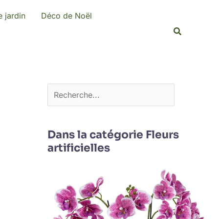
R
 jardin
Déco de Noël
e
Recherche
c
h
e
r
c
h
e
Dans la catégorie Fleurs
artificielles
r