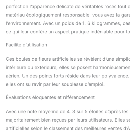
qui donnera un st
perfection l’apparence délicate de véritables roses tout
bols, des candéla
matériau écologiquement responsable, vous avez la garan
Vous ajouterez ai
l’environnement. Avec un poids de 1, 6 kilogrammes, ces c
avoir à couper de t
esthétiquement et
ce qui leur confère un aspect pratique indéniable pour tou
Leurs couleurs fa
Facilité d’utilisation
Ces boules de fleurs artificielles se révèlent d’une simpl
intérieure ou extérieure, elles se posent harmonieusemen
aérien. Un des points forts réside dans leur polyvalence
elles ont su ravir par leur souplesse d’emploi.
Évaluations éloquentes et référencement
Avec une note moyenne de 4, 3 sur 5 étoiles d’après les
majoritairement bien reçues par leurs utilisateurs. Elles 
artificielles selon le classement des meilleures ventes 