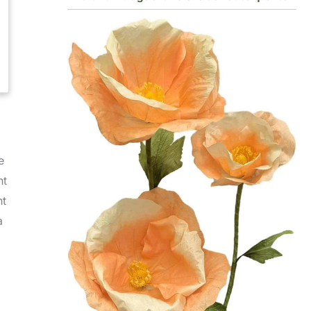
e
nt
nt
a