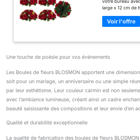
votre bureau avec
large x 12 cm de h
Notre boule de fl
fleurs artificielle
supports et des v
comme centres de 
pour la plupart de
fêtes prénatales, 
utilisées comme c
Une touche de poésie pour vos événements
chaises, des murs
floral pour divers
Les Boules de fleurs BLOSMON apportent une dimension 
utilisation, vous 
honneur d’ajoute
soit pour un mariage, un anniversaire ou une simple réuni
vie. Excellent rap
par leur esthétisme. Leur couleur carmin est non seuleme
ressemblent à de v
avec l’ambiance lumineuse, créant ainsi un cadre enchante
cm de diamètre), 
fleurs sont parfa
beauté saisissante des compositions et leur envie d’en a
permettent d’éco
rapport à de vraie
Qualité et durabilité exceptionnelle
vous pouvez asse
boules de baisers
La qualité de fabrication des boules de fleurs BLOSMON e
guirlande. Vous p