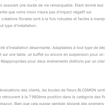
yle moderne différent. Vous pouvez également les placer sur des
 en assurant une durée de vie remarquable. Étant donné leur
bres ou de grands verres à Martini en tant que centres de table.
tie que votre choix n’aura pas d’impact négatif sur
nsi une touche de couleur à votre maison ou à votre bureau sans
réations florales sont à la fois robustes et faciles à manip
iges. Bonne qualité : toutes les fleurs et feuilles artificielles sont
 parfaitement attachées à des boules en plastique robustes.
t type d’installation.
scinantes égayeront votre environnement de vie ou de travail. - -
icité d’installation désarmante. Adaptables à tout type de dé
t sur une table, un buffet ou encore en suspension pour un 
. Réappropriées pour deux événements distincts par un clien
 évaluations des clients, les boules de fleurs BLOSMON sont
se retrouvent à la 7 980ème position dans la catégorie des fl
d’Amazon. Bien que cela puisse sembler éloigné des premiers