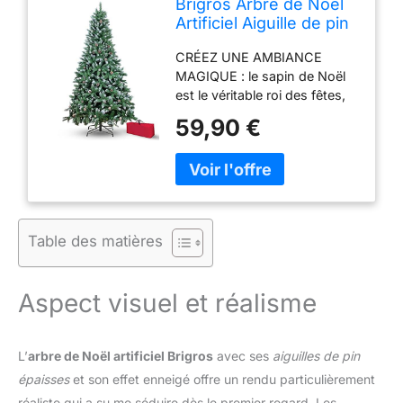
Brigros Arbre de Noël
Artificiel Aiguille de pin
épaisse, Sac, Effet
CRÉEZ UNE AMBIANCE
réaliste, Branches à
MAGIQUE : le sapin de Noël
Crochet, Montage
est le véritable roi des fêtes,
Facile, PVC, Base
capable d'apporter lumière et
métallique, Ignifuge
59,90 €
chaleur dans chaque maison
(150 cm, enneigé)
et de rassembler toute la
famille pour se faire décorer
avec toutes sortes de
décoration; la limite est votre
imagination Modèles : le
Table des matières
sapin de Noël artificiel est
disponible en 3 modèles
différents : vert, au look
Aspect visuel et réalisme
classique et aux branches
touffues et vertes ; LED, avec
LED intégrées avec lumière
L’
arbre de Noël artificiel Brigros
avec ses
aiguilles de pin
jaune chaude ; enneigé, avec
les branches en vert foncé
épaisses
et son effet enneigé offre un rendu particulièrement
naturel, recouvertes d'une
réaliste qui a su me séduire dès le premier regard. Les