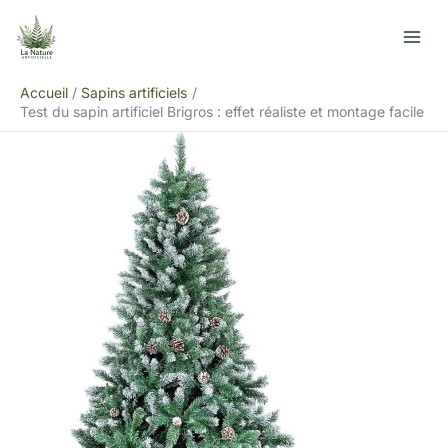
Aller
R
au
e
contenu
c
Accueil
Sapins artificiels
h
Test du sapin artificiel Brigros : effet réaliste et montage facile
e
r
c
h
e
r