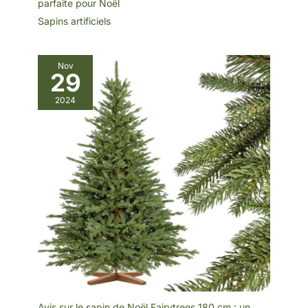
parfaite pour Noël
vie, votre bureau ou
même une fête de Noël !
Sapins artificiels
Nov
29
2024
Avis sur le sapin de Noël Fairytrees 180 cm : un