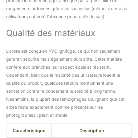
praticité lors du montage, ainsi que par la possibilité de
conserver l'arbre après
rangements ordonnés grâce au sac inclus (même si certains
utilisation est inclus dans la
livraison Détails variants :
utilisateurs ont noté l’absence ponctuelle du sac).
modèle enneigé, hauteur 150
cm, diamètre 85 cm, 510
Qualité des matériaux
branches, 2 pièces + base
L’arbre est conçu en PVC ignifuge, ce qui non seulement
garantit sécurité mais également durabilité. Cette matière
confère aux branches leur aspect épais et résistant.
Cependant, bien que la majorité des utilisateurs louent la
qualité du produit, quelques retours mentionnent une
sensation contraire concernant la solidité à long terme.
Néanmoins, la plupart des témoignages soulignent que cet
arbre reste exactement comme présenté sur les
photographies : plein et stable.
Caractéristique
Description