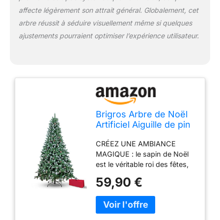
affecte légèrement son attrait général. Globalement, cet
arbre réussit à séduire visuellement même si quelques
ajustements pourraient optimiser l’expérience utilisateur.
Brigros Arbre de Noël
Artificiel Aiguille de pin
épaisse, Sac, Effet
CRÉEZ UNE AMBIANCE
réaliste, Branches à
MAGIQUE : le sapin de Noël
Crochet, Montage
est le véritable roi des fêtes,
Facile, PVC, Base
capable d'apporter lumière et
métallique, Ignifuge
59,90 €
chaleur dans chaque maison
(150 cm, enneigé)
et de rassembler toute la
famille pour se faire décorer
avec toutes sortes de