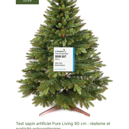
2024
fabriqué en PVC solide et
et hauteur de plafond
de haute qualité, facile à
entretenir et difficile à
déformer, garantissant
une utilisation à long
terme. Les aiguilles
hypoallergéniques et
ignifuges améliorent
considérablement la
sécurité et permettent aux
enfants de participer aux
décorations du sapin de
Noël. INSTALLATION
FACILE ET RAPIDE : Cet
arbre comporte des
branches articulées pré-
assemblées qui pendent
pour une installation
facile et se replient pour
un rangement rapide et
facile. Il vous suffit
d'assembler les
différentes pièces entre
elles pour finaliser
l'installation. BRANCHES
RÉGLABLES : les «
feuilles » de notre sapin
de Noël peuvent être
Test sapin artificiel Pure Living 90 cm : réalisme et
ajustées et pliées à
volonté. Une fois le corps
praticité extraordinaires