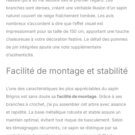
collection de neige artificielle
branches sont denses, créant une véritable illusion d’un sapin
et de pommes de pin
naturel couvert de neige fraîchement tombée. Les avis
Dimensions : chaque modèle
nombreux s’accordent à dire que l’effet visuel est
de sapin de Noël est
disponible en 5 hauteurs et
impressionnant pour sa taille de 150 cm, apportant une touche
diamètres différentes pour
chaleureuse à votre décoration festive. Le détail des pommes
répondre à tous les besoins :
de pin intégrées ajoute une note supplémentaire
120 cm, 150 cm, 180 cm, 210
d’authenticité.
cm, 240 cm Premium : le
sapin de Noël artificiel est un
sapin synthétique en PVC
Facilité de montage et stabilité
avec des aiguilles réalistes et
des branches touffues et
flexibles. L'arbre semble
L’une des caractéristiques les plus appréciables du sapin
touffu et sans espaces vides
Brigros est sans doute sa
facilité de montage
. Grâce à ses
Facile à monter : le sapin de
branches à crochet, j’ai pu assembler cet arbre avec aisance
Noël est composé de la base
et rapidité. La base métallique robuste et stable assure un
stable et antidérapante et le
corps divisé en 2 ou 3
maintien optimal, évitant tout risque de basculement. Selon
parties, en fonction de la taille
les témoignages récurrents, ce sapin se distingue par sa
choisie. Un sac pour